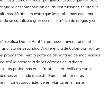
silenciosa, como un poder paralelo al Estado que controla
nsar que la descomposición de las instituciones se produjo
s últimos 40 años muestra que los problemas que ahora
do se canalizó a gran escala el tráfico de drogas y se
, explica Daniel Pontón, profesor universitario del
y analista de seguridad. A diferencia de Colombia, no hay
os propósitos, pero a partir de ahí la tarea de magnicidios
gistró la presencia de los cárteles de la droga
o. Los problemas en el frente se intensifican con la
bianos en el lado opuesto. Para combatir estas
se militar estadounidense en Manta, en el norte.