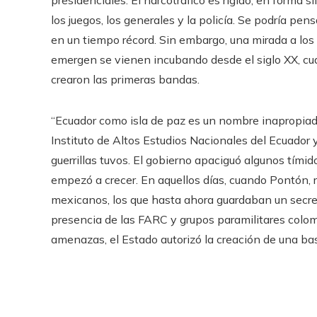
presidenciales. El narcotráfico es rígido, en forma 
los juegos, los generales y la policía. Se podría pe
en un tiempo récord. Sin embargo, una mirada a lo
emergen se vienen incubando desde el siglo XX, cuan
crearon las primeras bandas.
“Ecuador como isla de paz es un nombre inapropiado”
Instituto de Altos Estudios Nacionales del Ecuador 
guerrillas tuvos. El gobierno apaciguó algunos tímid
empezó a crecer. En aquellos días, cuando Pontón, re
mexicanos, los que hasta ahora guardaban un secret
presencia de las FARC y grupos paramilitares colom
amenazas, el Estado autorizó la creación de una ba