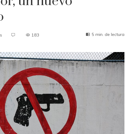
or, un nuevo
o
5 min. de lectura
s
183