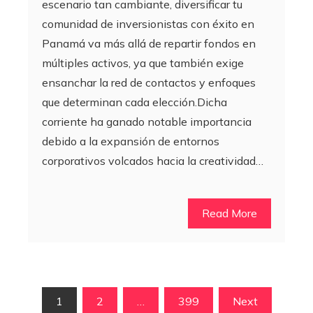
escenario tan cambiante, diversificar tu
comunidad de inversionistas con éxito en
Panamá va más allá de repartir fondos en
múltiples activos, ya que también exige
ensanchar la red de contactos y enfoques
que determinan cada elección.Dicha
corriente ha ganado notable importancia
debido a la expansión de entornos
corporativos volcados hacia la creatividad…
Read More
Paginación
1
2
…
399
Next