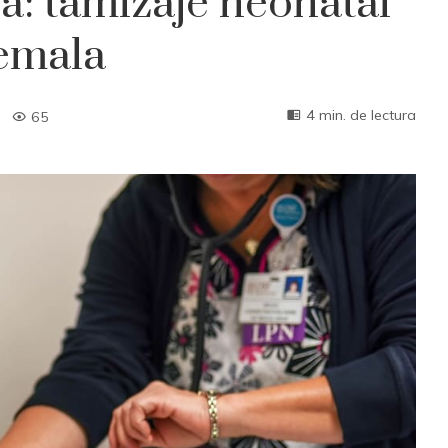
: tamizaje neonatal
emala
4 min. de lectura
65