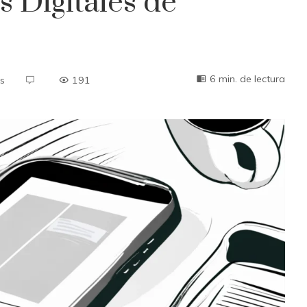
s Digitales de
6 min. de lectura
s
191