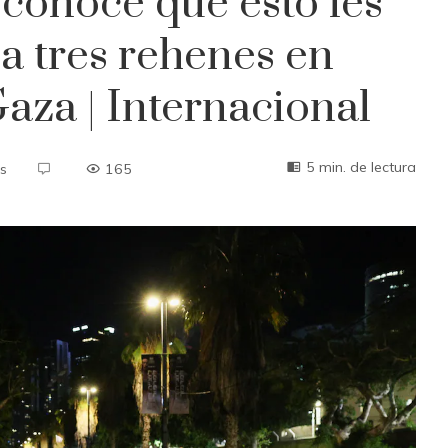
reconoce que esto les
 a tres rehenes en
aza | Internacional
5 min. de lectura
s
165