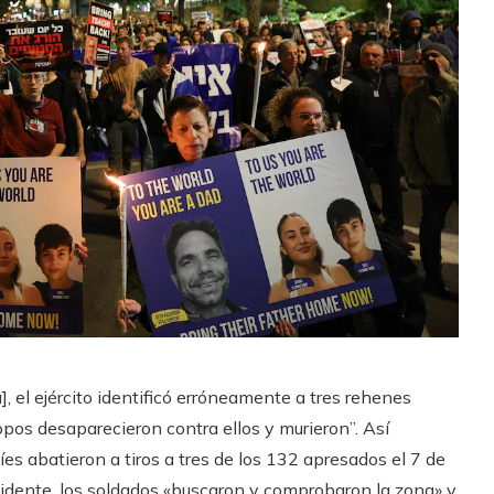
, el ejército identificó erróneamente a tres rehenes
pos desaparecieron contra ellos y murieron”. Así
s abatieron a tiros a tres de los 132 apresados ​​el 7 de
cidente, los soldados «buscaron y comprobaron la zona» y