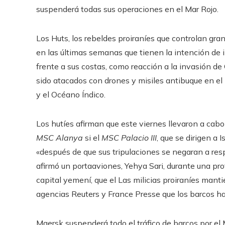
suspenderá todas sus operaciones en el Mar Rojo.
Los Huts, los rebeldes proiraníes que controlan gra
en las últimas semanas que tienen la intención de i
frente a sus costas, como reacción a la invasión d
sido atacados con drones y misiles antibuque en el
y el Océano Índico.
Los hutíes afirman que este viernes llevaron a cab
MSC Alanya
si el
MSC Palacio III
, que se dirigen a 
«después de que sus tripulaciones se negaran a res
afirmó un portaaviones, Yehya Sari, durante una pr
capital yemení, que el Las milicias proiraníes mant
agencias Reuters y France Presse que los barcos ha
Maersk suspenderá todo el tráfico de barcos por el 