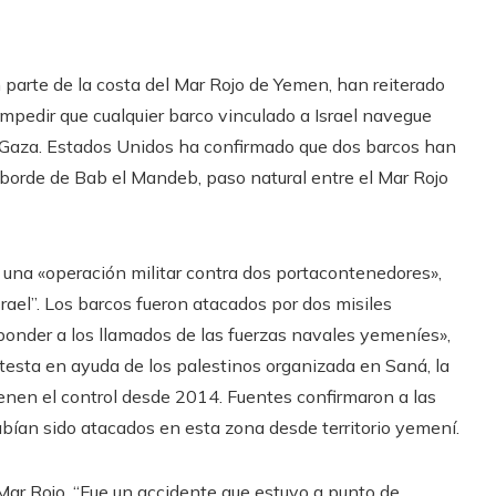
n parte de la costa del Mar Rojo de Yemen, han reiterado
mpedir que cualquier barco vinculado a Israel navegue
e Gaza. Estados Unidos ha confirmado que dos barcos han
 borde de Bab el Mandeb, paso natural entre el Mar Rojo
o una «operación militar contra dos portacontenedores»,
Israel”. Los barcos fueron atacados por dos misiles
ponder a los llamados de las fuerzas navales yemeníes»,
otesta en ayuda de los palestinos organizada en Saná, la
ienen el control desde 2014. Fuentes confirmaron a las
bían sido atacados en esta zona desde territorio yemení.
Mar Rojo. “Fue un accidente que estuvo a punto de