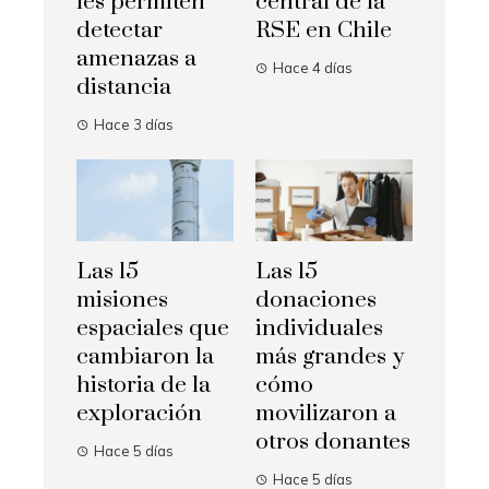
les permiten
central de la
detectar
RSE en Chile
amenazas a
Hace 4 días
distancia
Hace 3 días
Las 15
Las 15
misiones
donaciones
espaciales que
individuales
cambiaron la
más grandes y
historia de la
cómo
exploración
movilizaron a
otros donantes
Hace 5 días
Hace 5 días