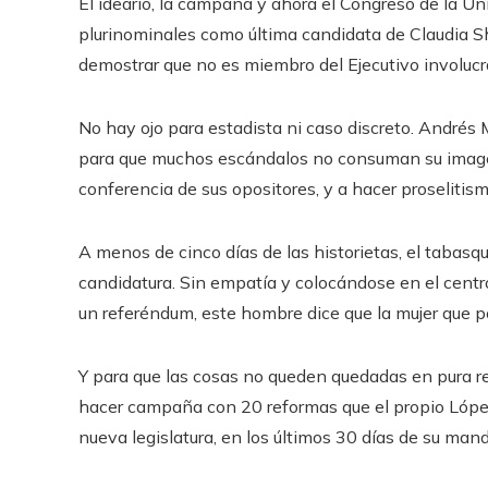
El ideario, la campaña y ahora el Congreso de la Uni
plurinominales como última candidata de Claudia Sh
demostrar que no es miembro del Ejecutivo involuc
No hay ojo para estadista ni caso discreto. Andrés 
para que muchos escándalos no consuman su imagen
conferencia de sus opositores, y a hacer proselitism
A menos de cinco días de las historietas, el tabas
candidatura. Sin empatía y colocándose en el cen
un referéndum, este hombre dice que la mujer que po
Y para que las cosas no queden quedadas en pura ret
hacer campaña con 20 reformas que el propio López
nueva legislatura, en los últimos 30 días de su mand