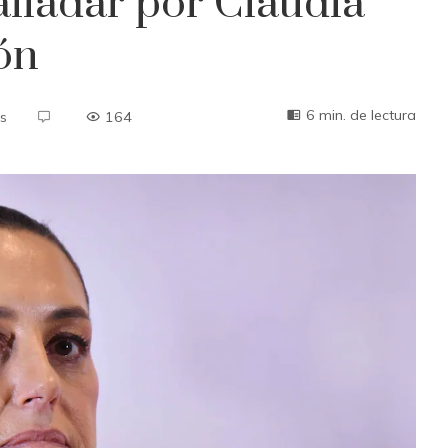
alladar por Claudia
ón
6 min. de lectura
s
164