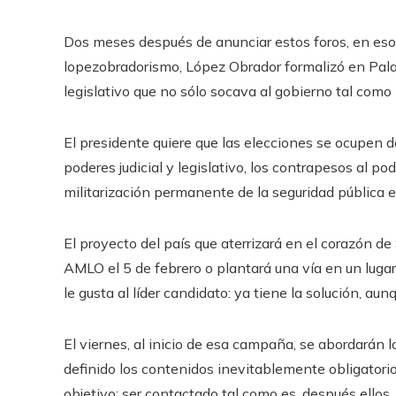
Dos meses después de anunciar estos foros, en esos
lopezobradorismo, López Obrador formalizó en Pala
legislativo que no sólo socava al gobierno tal como
El presidente quiere que las elecciones se ocupen d
poderes judicial y legislativo, los contrapesos al pod
militarización permanente de la seguridad pública e
El proyecto del país que aterrizará en el corazón 
AMLO el 5 de febrero o plantará una vía en un lugar
le gusta al líder candidato: ya tiene la solución, au
El viernes, al inicio de esa campaña, se abordarán
definido los contenidos inevitablemente obligatorio
objetivo: ser contactado tal como es, después ellos, 