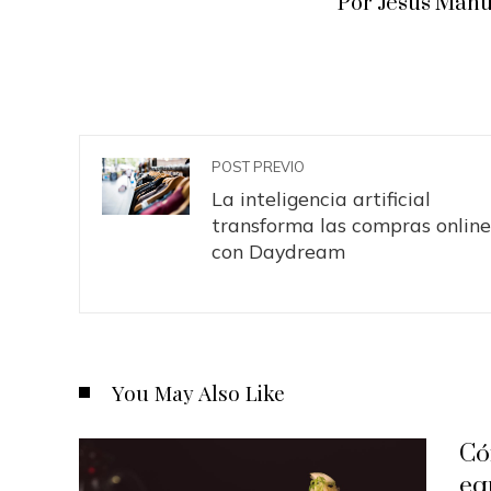
Por Jesus Manu
POST PREVIO
La inteligencia artificial
transforma las compras online
con Daydream
You May Also Like
Có
eq