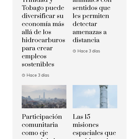
Trinidad y
animales con
Tobago puede
sentidos que
diversificar su
les permiten
economía más
detectar
allá de los
amenazas a
hidrocarburos
distancia
para crear
Hace 3 días
empleos
sostenibles
Hace 3 días
Participación
Las 15
comunitaria
misiones
como eje
espaciales que