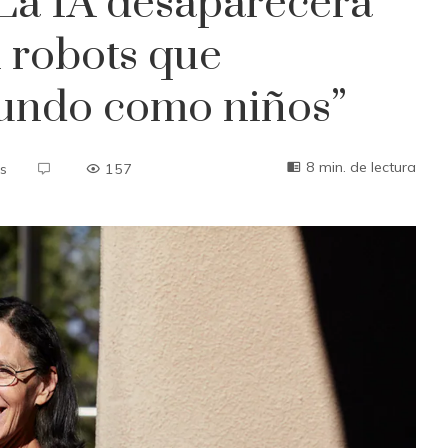
“La IA desaparecerá
 robots que
undo como niños”
8 min. de lectura
s
157