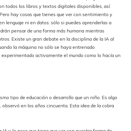
todos los libros y textos digitales disponibles, así
 Pero hay cosas que tienes que ver con sentimiento y
n lenguaje ni en datos: sólo si puedes aprenderlas a
 podrán pensar de una forma más humana mientras
. Existe un gran debate en la disciplina de la IA al
 cuando la máquina no sólo se haya entrenado
a experimentado activamente el mundo como lo hacía un
ismo tipo de educación o desarrollo que un niño. Es algo
, observó en los años cincuenta. Esta idea de la cobra
a IA y lo poco que tiene que ver con nuestra forma de