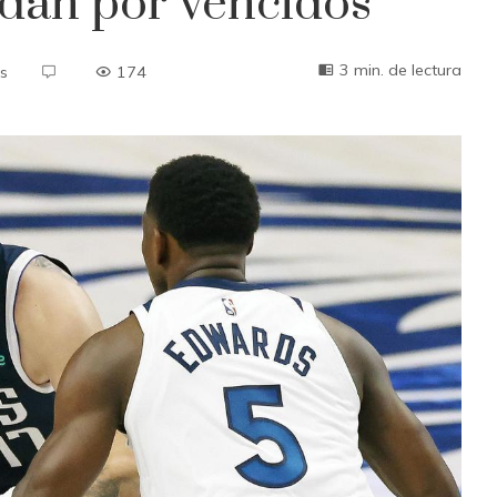
 dan por vencidos
3 min. de lectura
s
174