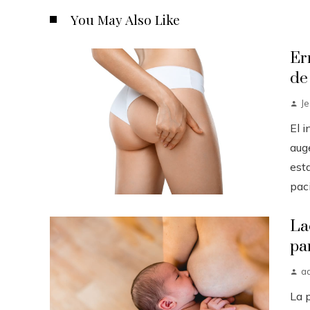
You May Also Like
Er
de
J
El 
auge
est
paci.
La
pa
a
La 