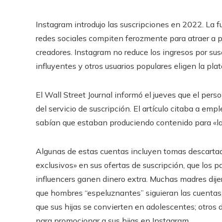
Instagram introdujo las suscripciones en 2022. La 
redes sociales compiten ferozmente para atraer a 
creadores. Instagram no reduce los ingresos por su
influyentes y otros usuarios populares eligen la pla
El Wall Street Journal informó el jueves que el per
del servicio de suscripción. El artículo citaba a 
sabían que estaban produciendo contenido para «la g
Algunas de estas cuentas incluyen tomas descartad
exclusivos» en sus ofertas de suscripción, que los
influencers ganen dinero extra. Muchas madres dij
que hombres “espeluznantes” siguieran las cuenta
que sus hijas se convierten en adolescentes; otros d
para promocionar a sus hijas en Instagram.