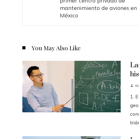
primer centro privado de
mantenimiento de aviones en
México
You May Also Like
La
hi
a
1. E
geo
con
triá