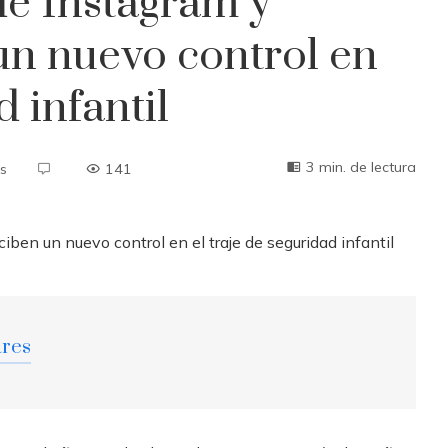
de Instagram y
un nuevo control en
d infantil
3 min. de lectura
s
141
ares