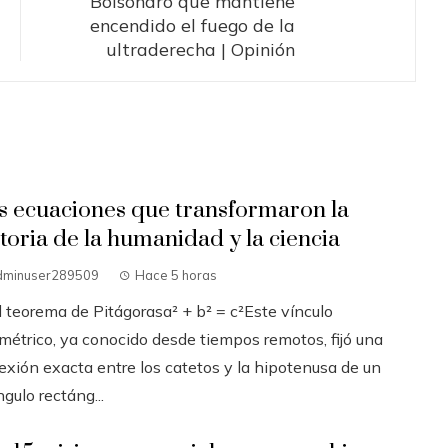
Bolsonaro que mantiene
encendido el fuego de la
ultraderecha | Opinión
s ecuaciones que transformaron la
storia de la humanidad y la ciencia
dminuser289509
Hace 5 horas
l teorema de Pitágorasa² + b² = c²Este vínculo
métrico, ya conocido desde tiempos remotos, fijó una
exión exacta entre los catetos y la hipotenusa de un
ngulo rectáng...