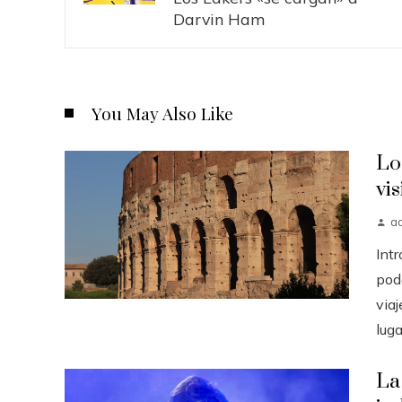
Darvin Ham
You May Also Like
Lo
vis
a
Intr
pod
via
luga
La