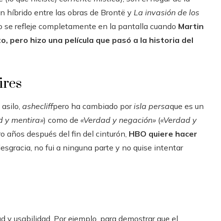
un híbrido entre las obras de Brontë y
La invasión de los
no se refleje completamente en la pantalla cuando
Martin
, pero hizo una película que pasó a la historia del
ires
 asilo,
ashecliff
pero ha cambiado por
isla persa
que es un
d y mentira»
) como de
«Verdad y negación»
(
«Verdad y
ro años después del fin del cinturón,
HBO quiere hacer
desgracia, no fui a ninguna parte y no quise intentar
ad y usabilidad. Por ejemplo, para demostrar que el