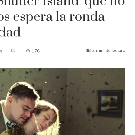
Shutter Island’ que no
os espera la ronda
idad
2 min. de lectura
s
176