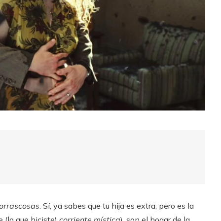
orrascosas
. Sí, ya sabes que tu hija es extra, pero es la
 (lo que hiciste)
corriente mística
), son el hogar de la