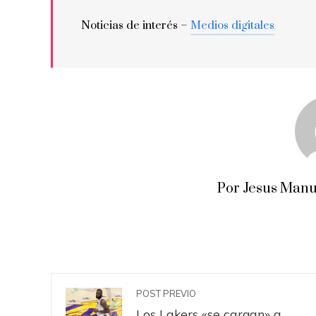
Noticias de interés –
Medios digitales
Por Jesus Manu
POST PREVIO
Los Lakers «se cargan» a