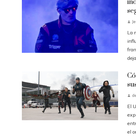
in
se
J
La 
infl
fran
deja
Có
su
d
El 
exp
ent
el o