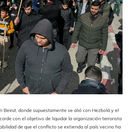
en Beirut, donde supuestamente se alió con Hezbolá y el
corde con el objetivo de liquidar la organización terrorista
bilidad de que el conflicto se extienda al país vecino ha