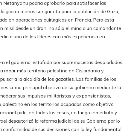
 Netanyahu podría aprobarlo para satisfacer las
la guerra menos sangrienta para la población de Gaza,
ada en operaciones quirúrgicas en Francia. Pero esta
 un misil desde un dron, no sólo elimina a un comandante
 medio a uno de los líderes con más experiencia en
. En el gobierno, estafado por supremacistas despiadados
ra robar más territorio palestino en Cisjordania y
ulsar a la alcaldía de los gazatíes. Las familias de los
dores como principal objetivo de su gobierno mediante la
oderar sus impulsos militaristas y expansionistas,
do palestino en los territorios ocupados como objetivo
rnacional pide, en todos los casos, un fuego inmediato y
el desautorizó la reforma judicial de su Gobierno por lo
e la conformidad de sus decisiones con la ley fundamental