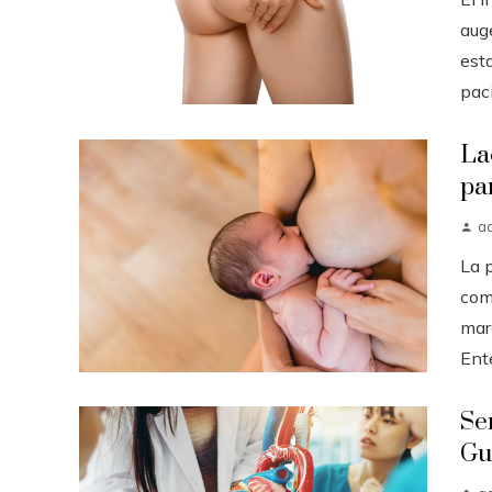
auge
est
paci.
La
pa
a
La 
com
mar
Ent
Se
Gu