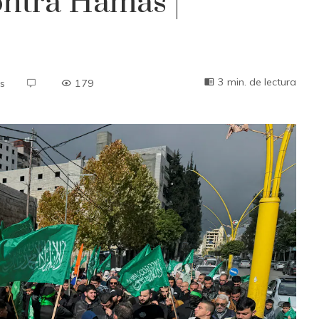
ontra Hamás |
3 min. de lectura
s
179