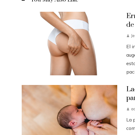
Er
de
J
El 
auge
est
paci.
La
pa
a
La 
com