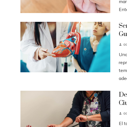
mar
Ent
Se
Gu
a
Una
rep
tem
ade
De
Ci
a
El 