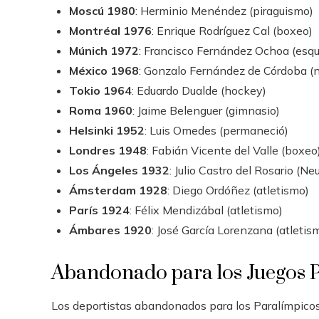
Moscú 1980
: Herminio Menéndez (piraguismo)
Montréal 1976
: Enrique Rodríguez Cal (boxeo)
Múnich 1972
: Francisco Fernández Ochoa (esqu
México 1968
: Gonzalo Fernández de Córdoba (
Tokio 1964
: Eduardo Dualde (hockey)
Roma 1960
: Jaime Belenguer (gimnasio)
Helsinki 1952
: Luis Omedes (permaneció)
Londres 1948
: Fabián Vicente del Valle (boxeo
Los Ángeles 1932
: Julio Castro del Rosario (N
Ámsterdam 1928
: Diego Ordóñez (atletismo)
París 1924
: Félix Mendizábal (atletismo)
Ámbares 1920
: José García Lorenzana (atletis
Abandonado para los Juegos 
Los deportistas abandonados para los Paralímpicos 