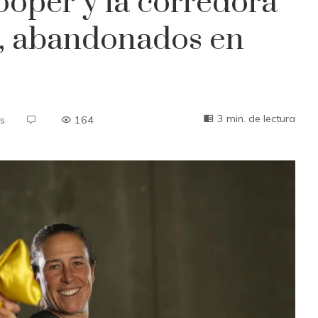
ooper y la corredora
, abandonados en
3 min. de lectura
s
164