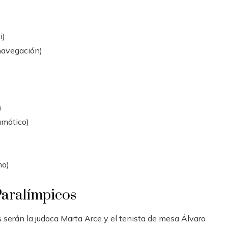
i)
navegación)
)
eumático)
mo)
Paralímpicos
serán la judoca Marta Arce y el tenista de mesa Álvaro