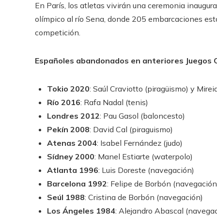
En París, los atletas vivirán una ceremonia inaugural
olímpico al río Sena, donde 205 embarcaciones esta
competición.
Españoles abandonados en anteriores Juegos 
Tokio 2020
: Saúl Craviotto (piragüismo) y Mire
Río 2016
: Rafa Nadal (tenis)
Londres 2012
: Pau Gasol (baloncesto)
Pekín 2008
: David Cal (piraguismo)
Atenas 2004
: Isabel Fernández (judo)
Sídney 2000
: Manel Estiarte (waterpolo)
Atlanta 1996
: Luis Doreste (navegación)
Barcelona 1992
: Felipe de Borbón (navegación
Seúl 1988
: Cristina de Borbón (navegación)
Los Ángeles 1984
: Alejandro Abascal (navega