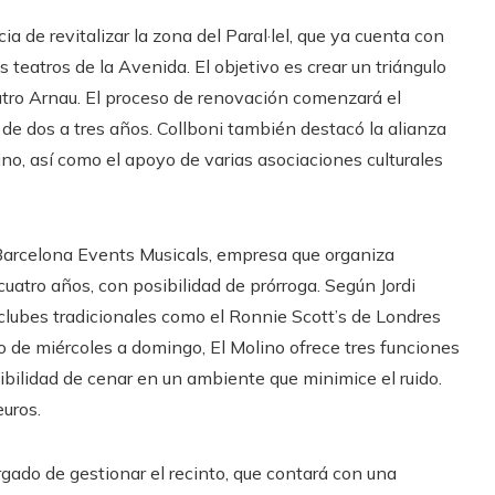
a de revitalizar la zona del Paral·lel, que ya cuenta con
teatros de la Avenida. El objetivo es crear un triángulo
 Teatro Arnau. El proceso de renovación comenzará el
de dos a tres años. Collboni también destacó la alianza
ino, así como el apoyo de varias asociaciones culturales
 Barcelona Events Musicals, empresa que organiza
cuatro años, con posibilidad de prórroga. Según Jordi
n clubes tradicionales como el Ronnie Scott’s de Londres
o de miércoles a domingo, El Molino ofrece tres funciones
sibilidad de cenar en un ambiente que minimice el ruido.
euros.
argado de gestionar el recinto, que contará con una