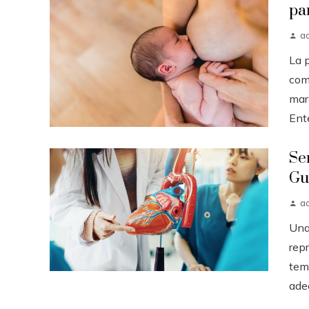
pa
a
La 
com
mar
Ent
Se
Gu
a
Una
rep
tem
ade