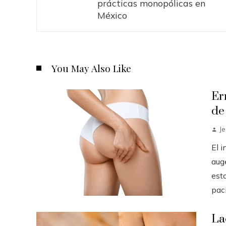
prácticas monopólicas en
México
You May Also Like
Er
de
J
El 
auge
est
paci.
La