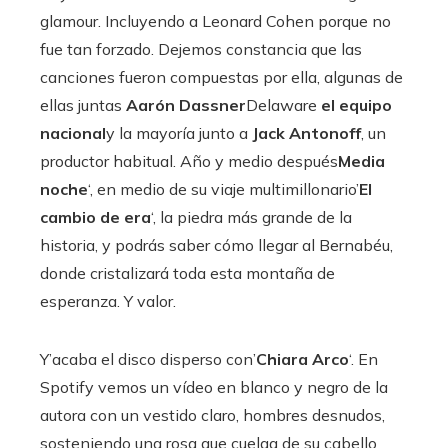
glamour. Incluyendo a Leonard Cohen porque no
fue tan forzado. Dejemos constancia que las
canciones fueron compuestas por ella, algunas de
ellas juntas
Aarón Dassner
Delaware
el equipo
nacional
y la mayoría junto a
Jack Antonoff
, un
productor habitual. Año y medio después
Media
noche
‘, en medio de su viaje multimillonario’
El
cambio de era
‘, la piedra más grande de la
historia, y podrás saber cómo llegar al Bernabéu,
donde cristalizará toda esta montaña de
esperanza. Y valor.
Y’acaba el disco disperso con’
Chiara Arco
‘. En
Spotify vemos un vídeo en blanco y negro de la
autora con un vestido claro, hombres desnudos,
sosteniendo una rosa que cuelga de su cabello