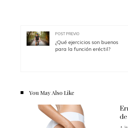
POST PREVIO
¿Qué ejercicios son buenos
para la función eréctil?
You May Also Like
Er
de
J