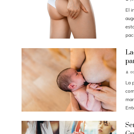
El 
auge
est
paci.
La
pa
a
La 
com
mar
Ent
Se
Gu