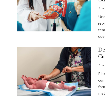
a
Una
rep
tem
ade
De
Ci
a
El 
com
for
meta