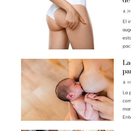
de
J
El 
auge
est
paci.
La
pa
a
La 
com
mar
Ent