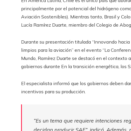
En América Latina, Chile es el único país que abord
principalmente por el potencial del hidrógeno com
Aviación Sostenibles). Mientras tanto, Brasil y Co
Lucía Ramírez Duarte, miembro del Colegio de Abo
Durante su presentación titulada “Innovando hacia 
limpios para la aviación” en el evento “La Confere
Mundo, Ramírez Duarte se destacó en el contexto ac
gobiernos durante En la transición energética, los 
El especialista informó que los gobiernos deben da
incentivos para su producción.
“Es un tema que requiere intenciones reg
decidan producir SAF”, indicó. Además,