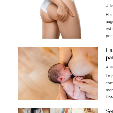
J
El 
auge
est
paci.
La
pa
a
La 
com
mar
Ent
Se