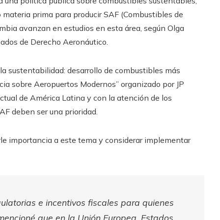
a una política pública sobre combustibles sustentables,
o materia prima para producir SAF (Combustibles de
lombia avanzan en estudios en esta área, según Olga
gados de Derecho Aeronáutico.
la sustentabilidad: desarrollo de combustibles más
ncia sobre Aeropuertos Modernos” organizado por JP
tual de América Latina y con la atención de los
SAF deben ser una prioridad.
rle importancia a este tema y considerar implementar
ulatorias e incentivos fiscales para quienes
 mencioné que en la Unión Europea, Estados