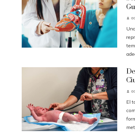
Gu
a
Una
rep
tem
ade
De
Ci
a
El 
com
for
meta