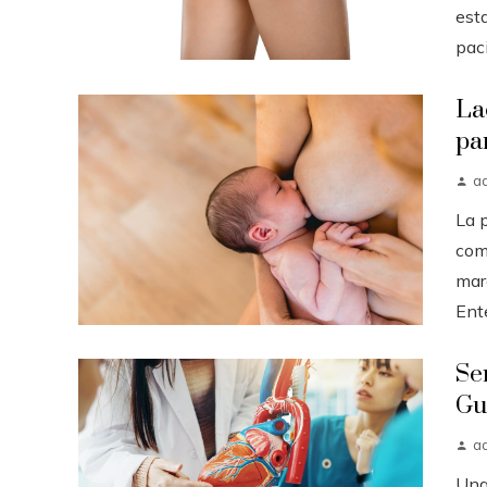
est
paci.
La
pa
a
La 
com
mar
Ent
Se
Gu
a
Una