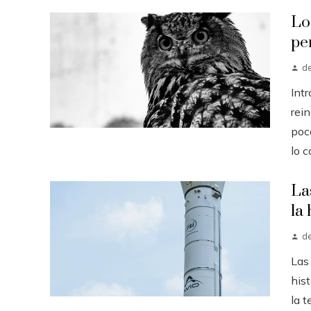
Lo
pe
d
Int
rei
poc
lo c
La
la 
d
Las
hist
la t