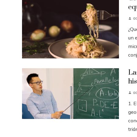
eq
a
¿Qué
un 
mic
conj
La
hi
a
1. E
geo
con
triá