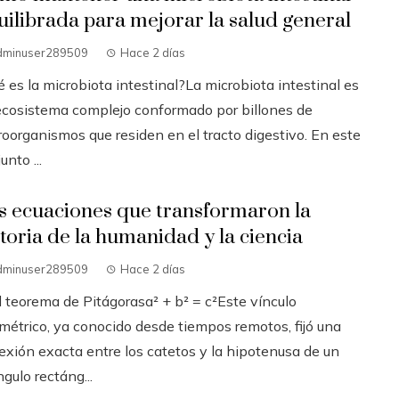
uilibrada para mejorar la salud general
dminuser289509
Hace 2 días
 es la microbiota intestinal?La microbiota intestinal es
ecosistema complejo conformado por billones de
roorganismos que residen en el tracto digestivo. En este
unto ...
s ecuaciones que transformaron la
storia de la humanidad y la ciencia
dminuser289509
Hace 2 días
l teorema de Pitágorasa² + b² = c²Este vínculo
métrico, ya conocido desde tiempos remotos, fijó una
exión exacta entre los catetos y la hipotenusa de un
ngulo rectáng...