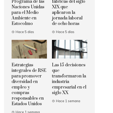
Programa de las
fábricas del siglo
Naciones Unidas
XIX que
para el Medio
aplicaron la
Ambiente en
jornada laboral
Estocolmo
de ocho horas
Hace 5 días
Hace 5 días
Estrategias
Las 15 decisiones
integrales de RSE
que
para promover
transformaron la
diversidad en
industria
empleo y
empresarial en el
compras
siglo XX
responsables en
Hace 1 semana
Estados Unidos
Hace 1 semana