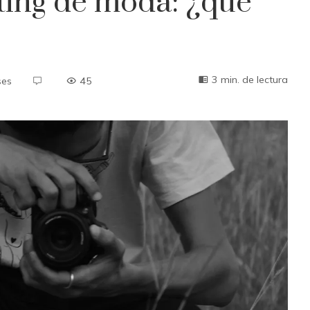
ting de moda: ¿qué
3 min. de lectura
ses
45