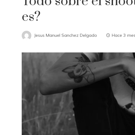
Todo sobre el shoo
es?
Jesus Manuel Sanchez Delgado
Hace 3 me