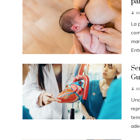
pa
a
La 
com
mar
Ent
Se
Gu
a
Una
rep
tem
ade