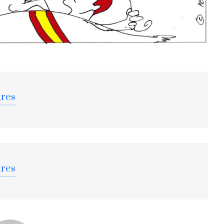
ares
ares