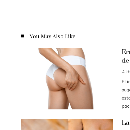
You May Also Like
Er
de
J
El 
auge
est
paci.
La