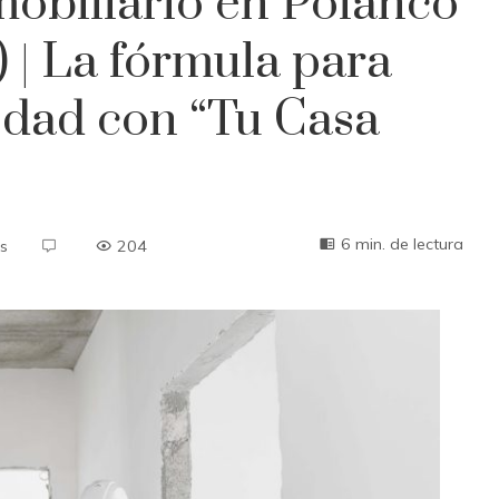
obiliario en Polanco
 | La fórmula para
edad con “Tu Casa
6 min. de lectura
s
204