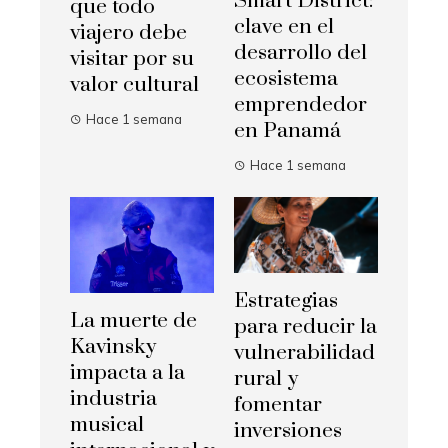
Smart District:
que todo
clave en el
viajero debe
desarrollo del
visitar por su
ecosistema
valor cultural
emprendedor
Hace 1 semana
en Panamá
Hace 1 semana
Estrategias
La muerte de
para reducir la
Kavinsky
vulnerabilidad
impacta a la
rural y
industria
fomentar
musical
inversiones