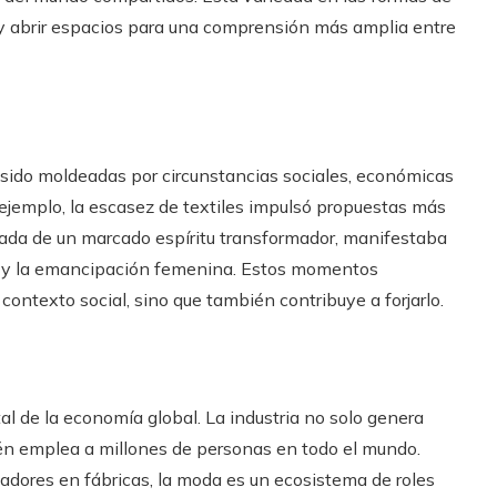
l y abrir espacios para una comprensión más amplia entre
an sido moldeadas por circunstancias sociales, económicas
 ejemplo, la escasez de textiles impulsó propuestas más
rgada de un marcado espíritu transformador, manifestaba
es y la emancipación femenina. Estos momentos
ontexto social, sino que también contribuye a forjarlo.
l de la economía global. La industria no solo genera
ién emplea a millones de personas en todo el mundo.
jadores en fábricas, la moda es un ecosistema de roles