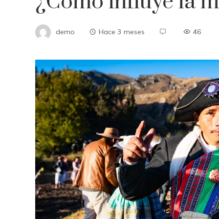
¿Cómo influye la m
demo
Hace 3 meses
46