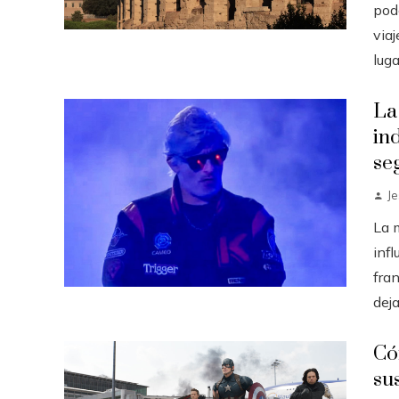
pod
via
luga
La
in
se
J
La 
infl
fran
deja
Có
su