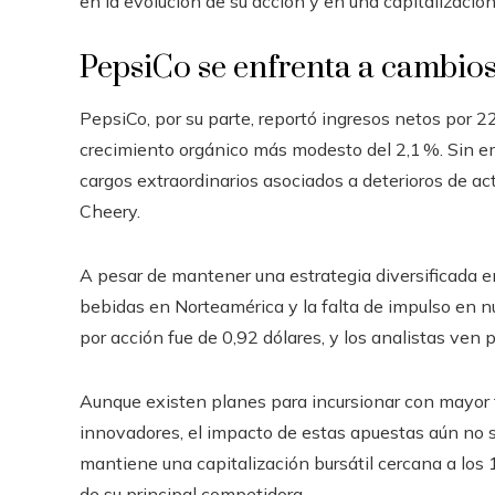
en la evolución de su acción y en una capitalización
PepsiCo se enfrenta a cambios
PepsiCo, por su parte, reportó ingresos netos por 2
crecimiento orgánico más modesto del 2,1 %. Sin e
cargos extraordinarios asociados a deterioros de a
Cheery.
A pesar de mantener una estrategia diversificada e
bebidas en Norteamérica y la falta de impulso en nu
por acción fue de 0,92 dólares, y los analistas ven
Aunque existen planes para incursionar con mayor 
innovadores, el impacto de estas apuestas aún no se
mantiene una capitalización bursátil cercana a los 
de su principal competidora.