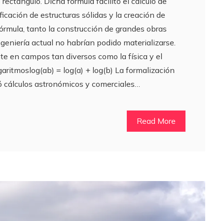
rectángulo. Dicha fórmula facilitó el cálculo de
ificación de estructuras sólidas y la creación de
órmula, tanto la construcción de grandes obras
geniería actual no habrían podido materializarse.
te en campos tan diversos como la física y el
ogaritmoslog(ab) = log(a) + log(b) La formalización
có cálculos astronómicos y comerciales…
Read More