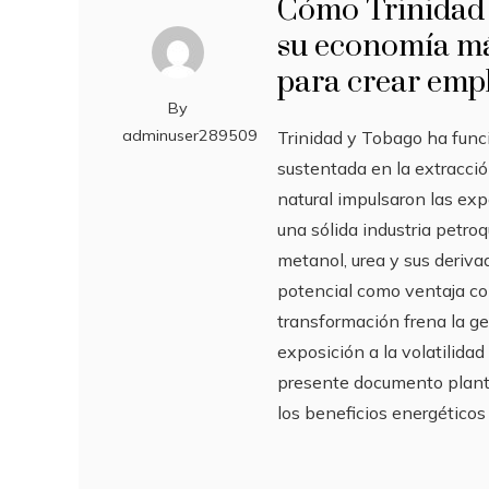
Cómo Trinidad 
su economía más
para crear empl
By
adminuser289509
Trinidad y Tobago ha fun
sustentada en la extracció
natural impulsaron las expo
una sólida industria petr
metanol, urea y sus deriv
potencial como ventaja com
transformación frena la g
exposición a la volatilidad
presente documento plante
los beneficios energético