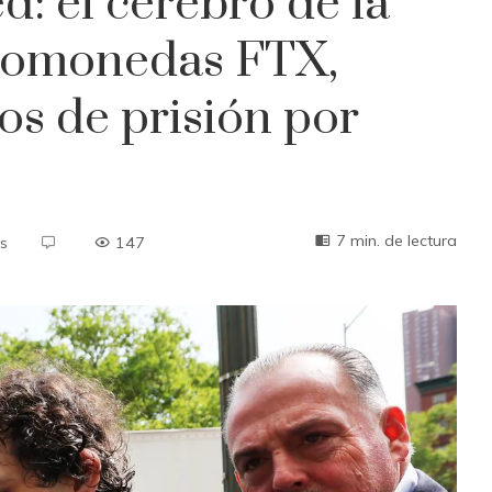
 el cerebro de la
ptomonedas FTX,
s de prisión por
7 min. de lectura
s
147