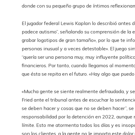
donde con su pequeño grupo de íntimos reflexiona
El jugador federal Lewis Kaplan lo describió antes
padece autismo”, señalando su comprensión de la 
grabar logotipos de gran tamaño», por lo que te in
personas inusual y a veces detestable». El juego 
“quería ser una persona muy, muy influyente políti
financieros. Por tanto, cuando llegamos al momento 
que ésta se repita en el futuro. «Hay algo que pued
«Mucha gente se siente realmente defraudada, y se
Fried ante el tribunal antes de escuchar la sentenc
se deben hacer y cosas que no se deben hacer”, se 
responsabilidad por la detención en 2022, aunque n
límite. Esto me atormenta todos los días y es insop
son los clientes, a la gente no le importa este dolor.