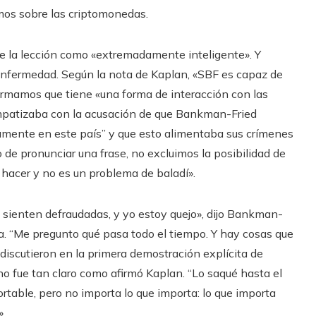
mos sobre las criptomonedas.
 de la lección como «extremadamente inteligente». Y
enfermedad. Según la nota de Kaplan, «SBF es capaz de
formamos que tiene «una forma de interacción con las
simpatizaba con la acusación de que Bankman-Fried
camente en este país” y que esto alimentaba sus crímenes
de pronunciar una frase, no excluimos la posibilidad de
o hacer y no es un problema de baladí».
 sienten defraudadas, y yo estoy quejo», dijo Bankman-
ia. “Me pregunto qué pasa todo el tiempo. Y hay cosas que
discutieron en la primera demostración explícita de
o fue tan claro como afirmó Kaplan. “Lo saqué hasta el
ortable, pero no importa lo que importa: lo que importa
»