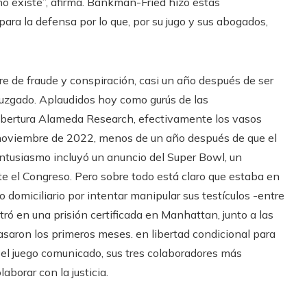
e no existe”, afirma. Bankman-Fried hizo estas
ara la defensa por lo que, por su jugo y sus abogados,
 de fraude y conspiración, casi un año después de ser
juzgado. Aplaudidos hoy como gurús de las
obertura Alameda Research, efectivamente los vasos
noviembre de 2022, menos de un año después de que el
 entusiasmo incluyó un anuncio del Super Bowl, un
e el Congreso. Pero sobre todo está claro que estaba en
o domiciliario por intentar manipular sus testículos -entre
tró en una prisión certificada en Manhattan, junto a las
aron los primeros meses. en libertad condicional para
 el juego comunicado, sus tres colaboradores más
aborar con la justicia.