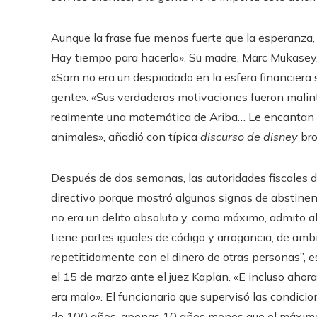
Aunque la frase fue menos fuerte que la esperanza
Hay tiempo para hacerlo». Su madre, Marc Mukasey,
«Sam no era un despiadado en la esfera financiera
gente». «Sus verdaderas motivaciones fueron malinte
realmente una matemática de Ariba… Le encantan l
animales», añadió con típica
discurso de disney
bro
Después de dos semanas, las autoridades fiscales d
directivo porque mostró algunos signos de abstinenc
no era un delito absoluto y, como máximo, admito al
tiene partes iguales de código y arrogancia; de ambi
repetitidamente con el dinero de otras personas”, 
el 15 de marzo ante el juez Kaplan. «E incluso aho
era malo». El funcionario que supervisó las condic
de 100 años, apenas 10 años menos que el máxim